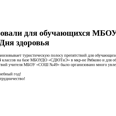
вали для обучающихся МБОУ
 Дня здоровья
изовывает туристическую полосу препятствий для обучающихс
-4 классов на базе МБОУДО «СДЮТиЭ» в мкр-не Рябково и для об
твий учителя МБОУ «СОШ №49» было организовано много увлека
чебный год!
рудничество!